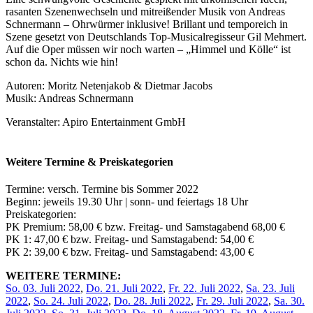
rasanten Szenenwechseln und mitreißender Musik von Andreas
Schnermann – Ohrwürmer inklusive! Brillant und temporeich in
Szene gesetzt von Deutschlands Top-Musicalregisseur Gil Mehmert.
Auf die Oper müssen wir noch warten – „Himmel und Kölle“ ist
schon da. Nichts wie hin!
Autoren: Moritz Netenjakob & Dietmar Jacobs
Musik: Andreas Schnermann
Veranstalter: Apiro Entertainment GmbH
Weitere Termine & Preiskategorien
Termine: versch. Termine bis Sommer 2022
Beginn: jeweils 19.30 Uhr | sonn- und feiertags 18 Uhr
Preiskategorien:
PK Premium: 58,00 € bzw. Freitag- und Samstagabend 68,00 €
PK 1: 47,00 € bzw. Freitag- und Samstagabend: 54,00 €
PK 2: 39,00 € bzw. Freitag- und Samstagabend: 43,00 €
WEITERE TERMINE:
So. 03. Juli 2022
,
Do. 21. Juli 2022
,
Fr. 22. Juli 2022
,
Sa. 23. Juli
2022
,
So. 24. Juli 2022
,
Do. 28. Juli 2022
,
Fr. 29. Juli 2022
,
Sa. 30.