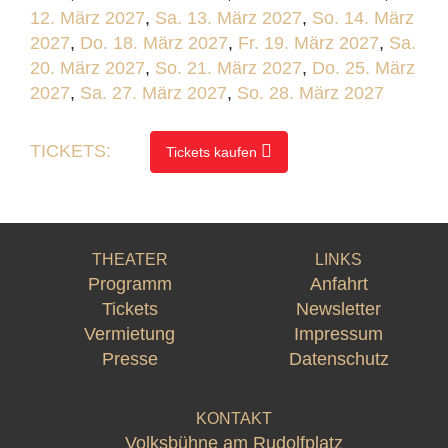
12. März 2027
,
Sa. 13. März 2027
,
So. 14. März
2027
,
Do. 18. März 2027
,
Fr. 19. März 2027
,
Sa.
20. März 2027
,
So. 21. März 2027
,
Do. 25. März
2027
,
Sa. 27. März 2027
,
So. 28. März 2027
TICKETS:
Tickets kaufen
THEATER
LINKS
Programm
Anfahrt
Tickets
Newsletter
Vermietung
Impressum
Presse
Datenschutz
KONTAKT
Volksbühne am Rudolfplatz