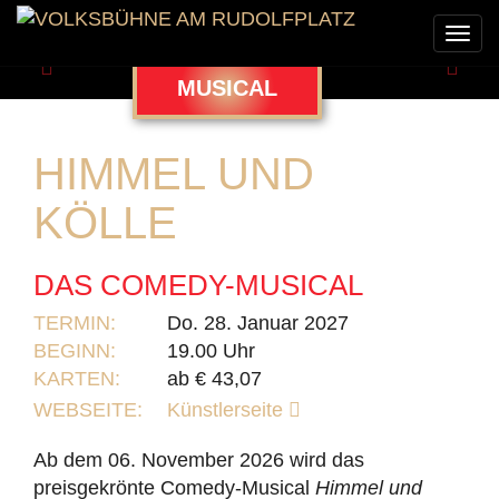
Togg
navi
Zurück
Weit
MUSICAL
HIMMEL UND
KÖLLE
DAS COMEDY-MUSICAL
TERMIN:
Do. 28. Januar 2027
BEGINN:
19.00 Uhr
KARTEN:
ab € 43,07
WEBSEITE:
Künstlerseite
Ab dem 06. November 2026 wird das
preisgekrönte Comedy-Musical
Himmel und