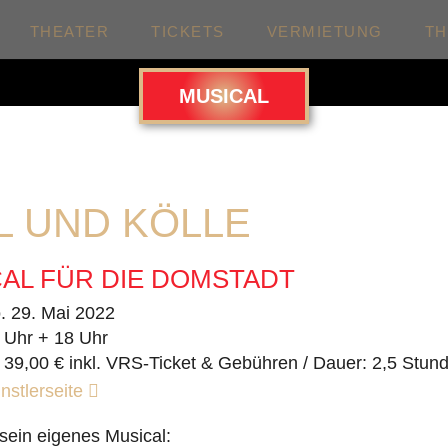
THEATER
TICKETS
VERMIETUNG
T
MUSICAL
L UND KÖLLE
AL FÜR DIE DOMSTADT
. 29. Mai 2022
 Uhr + 18 Uhr
 39,00 € inkl. VRS-Ticket & Gebühren / Dauer: 2,5 Stun
nstlerseite
 sein eigenes Musical: