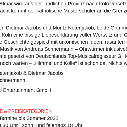
Elmar wird aus der ländlichen Provinz nach Köln versetzt
Nacht kommt der katholische Musterschüler an die Grenz
ren Dietmar Jacobs und Moritz Netenjakob, beide Grimme
Köln eine bissige Liebeserklärung voller Wortwitz und G
e Geschichte gespickt mit urkomischen Ideen, rasante
 Musik von Andreas Schnermann – Ohrwürmer inklusive! 
ene gesetzt von Deutschlands Top-Musicalregisseur Gil 
och warten – „Himmel und Kölle“ ist schon da. Nichts w
Netenjakob & Dietmar Jacobs
Schnermann
iro Entertainment GmbH
E & PREISKATEGORIEN
 Termine bis Sommer 2022
9.30 Uhr | sonn- und feiertags 18 Uhr