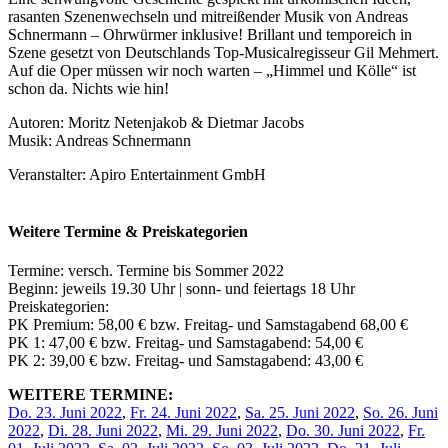
rasanten Szenenwechseln und mitreißender Musik von Andreas
Schnermann – Ohrwürmer inklusive! Brillant und temporeich in
Szene gesetzt von Deutschlands Top-Musicalregisseur Gil Mehmert.
Auf die Oper müssen wir noch warten – „Himmel und Kölle“ ist
schon da. Nichts wie hin!
Autoren: Moritz Netenjakob & Dietmar Jacobs
Musik: Andreas Schnermann
Veranstalter: Apiro Entertainment GmbH
Weitere Termine & Preiskategorien
Termine: versch. Termine bis Sommer 2022
Beginn: jeweils 19.30 Uhr | sonn- und feiertags 18 Uhr
Preiskategorien:
PK Premium: 58,00 € bzw. Freitag- und Samstagabend 68,00 €
PK 1: 47,00 € bzw. Freitag- und Samstagabend: 54,00 €
PK 2: 39,00 € bzw. Freitag- und Samstagabend: 43,00 €
WEITERE TERMINE:
Do. 23. Juni 2022
,
Fr. 24. Juni 2022
,
Sa. 25. Juni 2022
,
So. 26. Juni
2022
,
Di. 28. Juni 2022
,
Mi. 29. Juni 2022
,
Do. 30. Juni 2022
,
Fr.