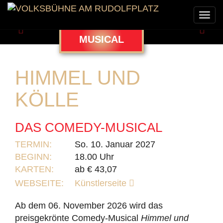
Togg
navi
Zurück
Weit
MUSICAL
HIMMEL UND
KÖLLE
DAS COMEDY-MUSICAL
TERMIN:
So. 10. Januar 2027
BEGINN:
18.00 Uhr
KARTEN:
ab € 43,07
WEBSEITE:
Künstlerseite
Ab dem 06. November 2026 wird das
preisgekrönte Comedy-Musical
Himmel und