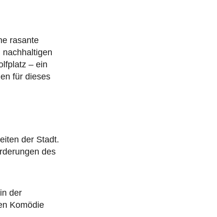
ne rasante
 nachhaltigen
fplatz – ein
en für dieses
iten der Stadt.
orderungen des
in der
hen Komödie