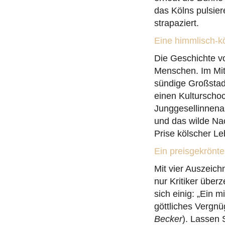
das Kölns pulsie
strapaziert.
Eine himmlisch-k
Die Geschichte 
Menschen. Im Mitt
sündige Großstadt
einen Kulturschock
Junggesellinnenab
und das wilde Na
Prise kölscher L
Ein preisgekrönt
Mit vier Auszeic
nur Kritiker über
sich einig: „Ein 
göttliches Vergnü
Becker
). Lassen 