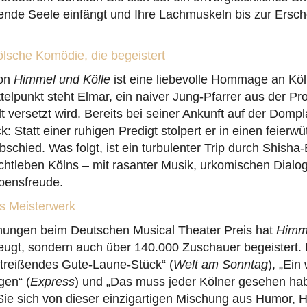
rende Seele einfängt und Ihre Lachmuskeln bis zur Ersc
ölsche Komödie, die begeistert
von
Himmel und Kölle
ist eine liebevolle Hommage an Köl
elpunkt steht Elmar, ein naiver Jung-Pfarrer aus der Prov
 versetzt wird. Bereits bei seiner Ankunft auf der Dompla
: Statt einer ruhigen Predigt stolpert er in einen feierwü
schied. Was folgt, ist ein turbulenter Trip durch Shisha
chtleben Kölns – mit rasanter Musik, urkomischen Dialo
ebensfreude.
es Meisterwerk
hnungen beim Deutschen Musical Theater Preis hat
Himme
zeugt, sondern auch über 140.000 Zuschauer begeistert. 
mitreißendes Gute-Laune-Stück“ (
Welt am Sonntag
), „Ein
gen“ (
Express
) und „Das muss jeder Kölner gesehen hab
Sie sich von dieser einzigartigen Mischung aus Humor, 