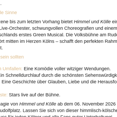
.
lle Sinne
zene bis zum letzten Vorhang bietet
Himmel und Kölle
ei
 Live-Orchester, schwungvollen Choreografien und einem
schlands erstes Green Musical. Die Volksbühne am Rudol
 Ort mitten im Herzen Kölns – schafft den perfekten Rahm
t.
ein sollten
 Umfallen:
Eine Komödie voller witziger Wendungen.
in Schnelldurchlauf durch die schönsten Sehenswürdigke
:
Eine Geschichte über Glauben, Liebe und die Herausf
ste:
Stars live auf der Bühne.
Magie von
Himmel und Kölle
ab dem 06. November 2026 
dolfplatz. Lassen Sie sich von dieser himmlisch-kölsc