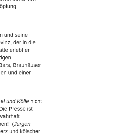
höpfung
n und seine
inz, der in die
tte erlebt er
tigen
-Bars, Brauhäuser
gen und einer
l und Kölle
nicht
Die Presse ist
 wahrhaft
en!“ (
Jürgen
Herz und kölscher