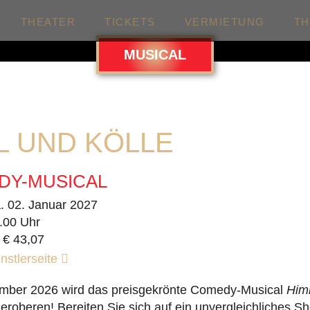
THEATER
TICKETS
VERMIETUNG
T
MUSICAL
L UND KÖLLE
DY-MUSICAL
. 02. Januar 2027
.00 Uhr
 € 43,07
nstlerseite
mber 2026 wird das preisgekrönte Comedy-Musical
Him
eroberen! Bereiten Sie sich auf ein unvergleichliches Sh