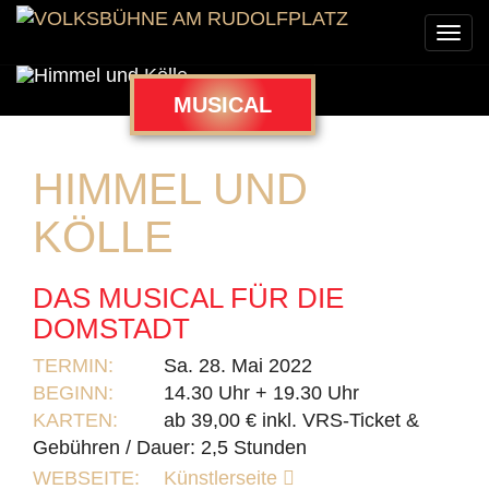
Togg
navi
MUSICAL
HIMMEL UND
KÖLLE
DAS MUSICAL FÜR DIE
DOMSTADT
TERMIN:
Sa. 28. Mai 2022
BEGINN:
14.30 Uhr + 19.30 Uhr
KARTEN:
ab 39,00 € inkl. VRS-Ticket &
Gebühren / Dauer: 2,5 Stunden
WEBSEITE:
Künstlerseite