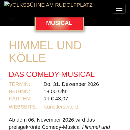
Togg
navi
Zurück
Weit
MUSICAL
HIMMEL UND
KÖLLE
DAS COMEDY-MUSICAL
TERMIN:
Do. 31. Dezember 2026
BEGINN:
18.00 Uhr
KARTEN:
ab € 43,07
WEBSEITE:
Künstlerseite
Ab dem 06. November 2026 wird das
preisgekrönte Comedy-Musical
Himmel und