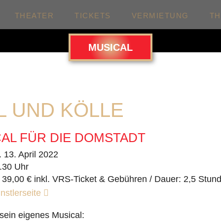
THEATER
TICKETS
VERMIETUNG
T
MUSICAL
L UND KÖLLE
AL FÜR DIE DOMSTADT
. 13. April 2022
.30 Uhr
 39,00 € inkl. VRS-Ticket & Gebühren / Dauer: 2,5 Stun
nstlerseite
 sein eigenes Musical: