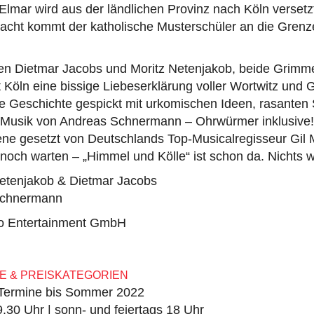
Elmar wird aus der ländlichen Provinz nach Köln versetzt
Nacht kommt der katholische Musterschüler an die Grenz
ren Dietmar Jacobs und Moritz Netenjakob, beide Grimme
Köln eine bissige Liebeserklärung voller Wortwitz und G
e Geschichte gespickt mit urkomischen Ideen, rasante
 Musik von Andreas Schnermann – Ohrwürmer inklusive! 
ene gesetzt von Deutschlands Top-Musicalregisseur Gil 
och warten – „Himmel und Kölle“ ist schon da. Nichts w
Netenjakob & Dietmar Jacobs
Schnermann
iro Entertainment GmbH
E & PREISKATEGORIEN
 Termine bis Sommer 2022
9.30 Uhr | sonn- und feiertags 18 Uhr