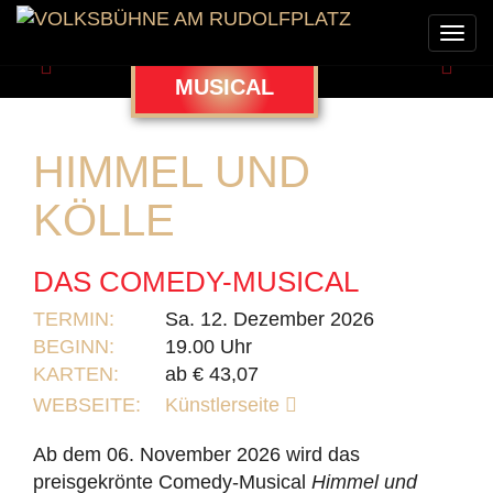
Togg
navi
Zurück
Weit
MUSICAL
HIMMEL UND
KÖLLE
DAS COMEDY-MUSICAL
TERMIN:
Sa. 12. Dezember 2026
BEGINN:
19.00 Uhr
KARTEN:
ab € 43,07
WEBSEITE:
Künstlerseite
Ab dem 06. November 2026 wird das
preisgekrönte Comedy-Musical
Himmel und