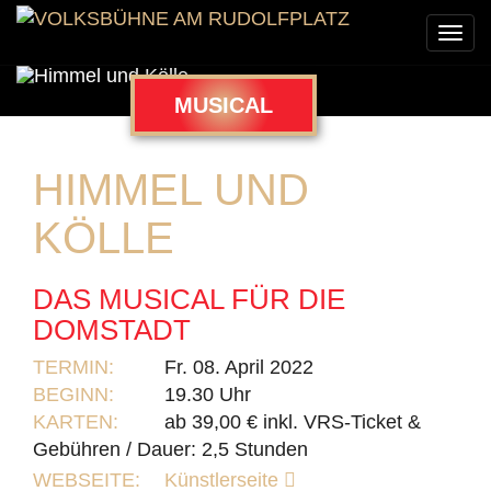
Togg
navi
MUSICAL
HIMMEL UND
KÖLLE
DAS MUSICAL FÜR DIE
DOMSTADT
TERMIN:
Fr. 08. April 2022
BEGINN:
19.30 Uhr
KARTEN:
ab 39,00 € inkl. VRS-Ticket &
Gebühren / Dauer: 2,5 Stunden
WEBSEITE:
Künstlerseite