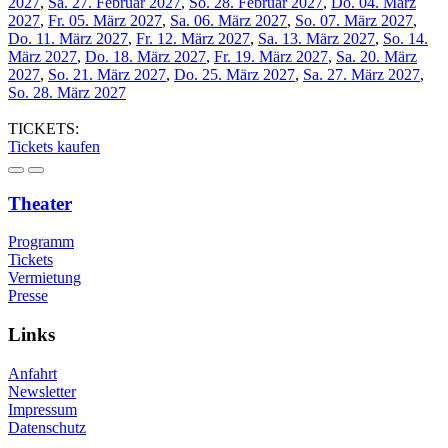
2027
,
Sa. 27. Februar 2027
,
So. 28. Februar 2027
,
Do. 04. März
2027
,
Fr. 05. März 2027
,
Sa. 06. März 2027
,
So. 07. März 2027
,
Do. 11. März 2027
,
Fr. 12. März 2027
,
Sa. 13. März 2027
,
So. 14.
März 2027
,
Do. 18. März 2027
,
Fr. 19. März 2027
,
Sa. 20. März
2027
,
So. 21. März 2027
,
Do. 25. März 2027
,
Sa. 27. März 2027
,
So. 28. März 2027
TICKETS:
Tickets kaufen
Theater
Programm
Tickets
Vermietung
Presse
Links
Anfahrt
Newsletter
Impressum
Datenschutz