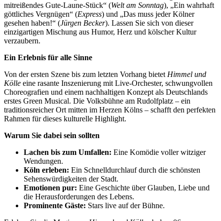
mitreißendes Gute-Laune-Stück“ (
Welt am Sonntag
), „Ein wahrhaft
göttliches Vergnügen“ (
Express
) und „Das muss jeder Kölner
gesehen haben!“ (
Jürgen Becker
). Lassen Sie sich von dieser
einzigartigen Mischung aus Humor, Herz und kölscher Kultur
verzaubern.
Ein Erlebnis für alle Sinne
Von der ersten Szene bis zum letzten Vorhang bietet
Himmel und
Kölle
eine rasante Inszenierung mit Live-Orchester, schwungvollen
Choreografien und einem nachhaltigen Konzept als Deutschlands
erstes Green Musical. Die Volksbühne am Rudolfplatz – ein
traditionsreicher Ort mitten im Herzen Kölns – schafft den perfekten
Rahmen für dieses kulturelle Highlight.
Warum Sie dabei sein sollten
Lachen bis zum Umfallen:
Eine Komödie voller witziger
Wendungen.
Köln erleben:
Ein Schnelldurchlauf durch die schönsten
Sehenswürdigkeiten der Stadt.
Emotionen pur:
Eine Geschichte über Glauben, Liebe und
die Herausforderungen des Lebens.
Prominente Gäste:
Stars live auf der Bühne.