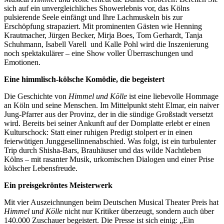
sich auf ein unvergleichliches Showerlebnis vor, das Kölns
pulsierende Seele einfängt und Ihre Lachmuskeln bis zur
Erschöpfung strapaziert. Mit prominenten Gästen wie Henning
Krautmacher, Jürgen Becker, Mirja Boes, Tom Gerhardt, Tanja
Schuhmann, Isabell Varell und Kalle Pohl wird die Inszenierung
noch spektakulärer – eine Show voller Überraschungen und
Emotionen.
Eine himmlisch-kölsche Komödie, die begeistert
Die Geschichte von
Himmel und Kölle
ist eine liebevolle Hommage
an Köln und seine Menschen. Im Mittelpunkt steht Elmar, ein naiver
Jung-Pfarrer aus der Provinz, der in die sündige Großstadt versetzt
wird. Bereits bei seiner Ankunft auf der Domplatte erlebt er einen
Kulturschock: Statt einer ruhigen Predigt stolpert er in einen
feierwütigen Junggesellinnenabschied. Was folgt, ist ein turbulenter
Trip durch Shisha-Bars, Brauhäuser und das wilde Nachtleben
Kölns – mit rasanter Musik, urkomischen Dialogen und einer Prise
kölscher Lebensfreude.
Ein preisgekröntes Meisterwerk
Mit vier Auszeichnungen beim Deutschen Musical Theater Preis hat
Himmel und Kölle
nicht nur Kritiker überzeugt, sondern auch über
140.000 Zuschauer begeistert. Die Presse ist sich einig: „Ein