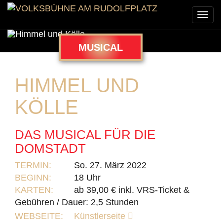
Togg
navi
MUSICAL
HIMMEL UND
KÖLLE
DAS MUSICAL FÜR DIE
DOMSTADT
TERMIN:
So. 27. März 2022
BEGINN:
18 Uhr
KARTEN:
ab 39,00 € inkl. VRS-Ticket &
Gebühren / Dauer: 2,5 Stunden
WEBSEITE:
Künstlerseite