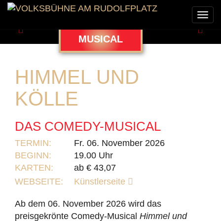
Togg
navi
Zurück
Weit
MUSICAL
HIMMEL UND
KÖLLE
DAS COMEDY-MUSICAL
TERMIN:
Fr. 06. November 2026
BEGINN:
19.00 Uhr
KARTEN:
ab € 43,07
WEBSEITE:
Künstlerseite
Ab dem 06. November 2026 wird das
preisgekrönte Comedy-Musical
Himmel und