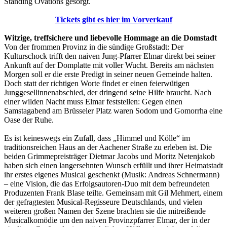
Standing Ovations gesorgt.
Tickets gibt es hier im Vorverkauf
Witzige, treffsichere und liebevolle Hommage an die Domstadt
Von der frommen Provinz in die sündige Großstadt: Der
Kulturschock trifft den naiven Jung-Pfarrer Elmar direkt bei seiner
Ankunft auf der Domplatte mit voller Wucht. Bereits am nächsten
Morgen soll er die erste Predigt in seiner neuen Gemeinde halten.
Doch statt der richtigen Worte findet er einen feierwütigen
Junggesellinnenabschied, der dringend seine Hilfe braucht. Nach
einer wilden Nacht muss Elmar feststellen: Gegen einen
Samstagabend am Brüsseler Platz waren Sodom und Gomorrha eine
Oase der Ruhe.
Es ist keineswegs ein Zufall, dass „Himmel und Kölle“ im
traditionsreichen Haus an der Aachener Straße zu erleben ist. Die
beiden Grimmepreisträger Dietmar Jacobs und Moritz Netenjakob
haben sich einen langersehnten Wunsch erfüllt und ihrer Heimatstadt
ihr erstes eigenes Musical geschenkt (Musik: Andreas Schnermann)
– eine Vision, die das Erfolgsautoren-Duo mit dem befreundeten
Produzenten Frank Blase teilte. Gemeinsam mit Gil Mehmert, einem
der gefragtesten Musical-Regisseure Deutschlands, und vielen
weiteren großen Namen der Szene brachten sie die mitreißende
Musicalkomödie um den naiven Provinzpfarrer Elmar, der in der