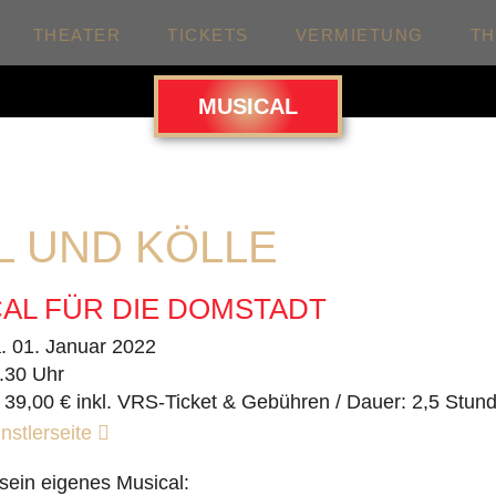
THEATER
TICKETS
VERMIETUNG
T
MUSICAL
L UND KÖLLE
AL FÜR DIE DOMSTADT
. 01. Januar 2022
.30 Uhr
 39,00 € inkl. VRS-Ticket & Gebühren / Dauer: 2,5 Stun
nstlerseite
 sein eigenes Musical: