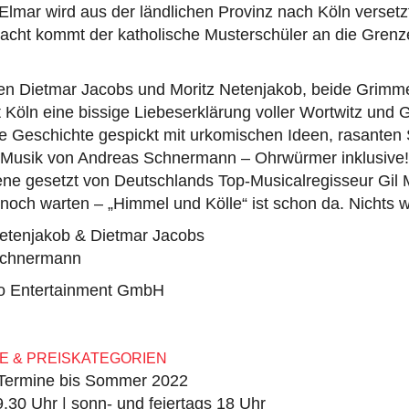
Elmar wird aus der ländlichen Provinz nach Köln versetzt
Nacht kommt der katholische Musterschüler an die Grenz
ren Dietmar Jacobs und Moritz Netenjakob, beide Grimme
Köln eine bissige Liebeserklärung voller Wortwitz und G
e Geschichte gespickt mit urkomischen Ideen, rasante
 Musik von Andreas Schnermann – Ohrwürmer inklusive! 
ene gesetzt von Deutschlands Top-Musicalregisseur Gil 
och warten – „Himmel und Kölle“ ist schon da. Nichts w
Netenjakob & Dietmar Jacobs
Schnermann
iro Entertainment GmbH
E & PREISKATEGORIEN
 Termine bis Sommer 2022
9.30 Uhr | sonn- und feiertags 18 Uhr