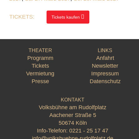
TICKETS:
Tickets kaufen
THEATER
LINKS
Programm
Anfahrt
Tickets
Newsletter
Vermietung
Impressum
Presse
Datenschutz
KONTAKT
Volksbühne am Rudolfplatz
Aachener Straße 5
50674 Köln
Info-Telefon:
0221 - 25 17 47
info@volksbuehne-rudolfplatz.de