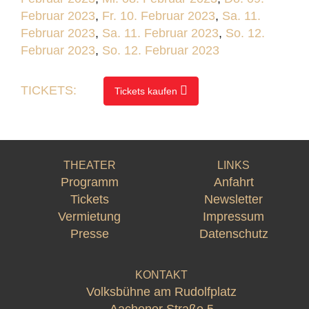
Februar 2023
,
Fr. 10. Februar 2023
,
Sa. 11.
Februar 2023
,
Sa. 11. Februar 2023
,
So. 12.
Februar 2023
,
So. 12. Februar 2023
TICKETS:
Tickets kaufen
THEATER
LINKS
Programm
Anfahrt
Tickets
Newsletter
Vermietung
Impressum
Presse
Datenschutz
KONTAKT
Volksbühne am Rudolfplatz