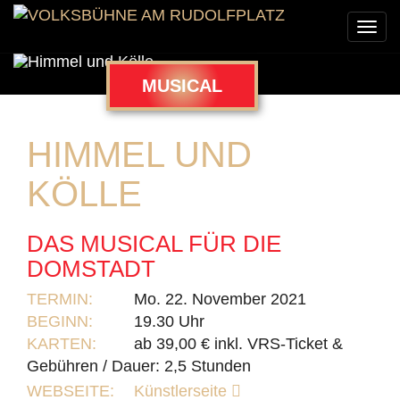
Togg
navi
MUSICAL
HIMMEL UND
KÖLLE
DAS MUSICAL FÜR DIE
DOMSTADT
TERMIN:
Mo. 22. November 2021
BEGINN:
19.30 Uhr
KARTEN:
ab 39,00 € inkl. VRS-Ticket &
Gebühren / Dauer: 2,5 Stunden
WEBSEITE:
Künstlerseite