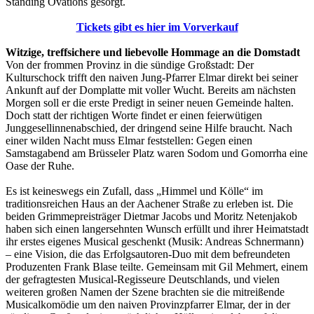
Standing Ovations gesorgt.
Tickets gibt es hier im Vorverkauf
Witzige, treffsichere und liebevolle Hommage an die Domstadt
Von der frommen Provinz in die sündige Großstadt: Der
Kulturschock trifft den naiven Jung-Pfarrer Elmar direkt bei seiner
Ankunft auf der Domplatte mit voller Wucht. Bereits am nächsten
Morgen soll er die erste Predigt in seiner neuen Gemeinde halten.
Doch statt der richtigen Worte findet er einen feierwütigen
Junggesellinnenabschied, der dringend seine Hilfe braucht. Nach
einer wilden Nacht muss Elmar feststellen: Gegen einen
Samstagabend am Brüsseler Platz waren Sodom und Gomorrha eine
Oase der Ruhe.
Es ist keineswegs ein Zufall, dass „Himmel und Kölle“ im
traditionsreichen Haus an der Aachener Straße zu erleben ist. Die
beiden Grimmepreisträger Dietmar Jacobs und Moritz Netenjakob
haben sich einen langersehnten Wunsch erfüllt und ihrer Heimatstadt
ihr erstes eigenes Musical geschenkt (Musik: Andreas Schnermann)
– eine Vision, die das Erfolgsautoren-Duo mit dem befreundeten
Produzenten Frank Blase teilte. Gemeinsam mit Gil Mehmert, einem
der gefragtesten Musical-Regisseure Deutschlands, und vielen
weiteren großen Namen der Szene brachten sie die mitreißende
Musicalkomödie um den naiven Provinzpfarrer Elmar, der in der