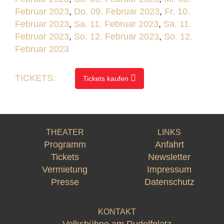
Februar 2023
,
Do. 09. Februar 2023
,
Fr. 10.
Februar 2023
,
Sa. 11. Februar 2023
,
Sa. 11.
Februar 2023
,
So. 12. Februar 2023
,
So. 12.
Februar 2023
TICKETS:
Tickets kaufen
THEATER
LINKS
Programm
Anfahrt
Tickets
Newsletter
Vermietung
Impressum
Presse
Datenschutz
KONTAKT