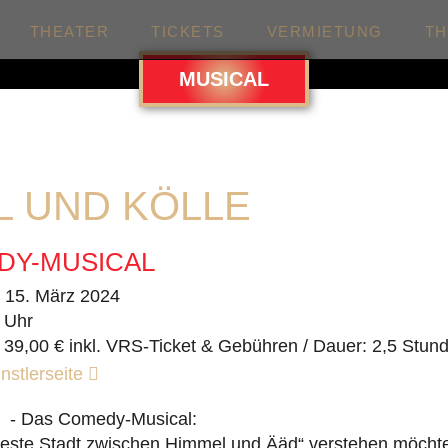
THEATER
TICKETS
VERMIETUNG
T
MUSICAL
L UND KÖLLE
DY-MUSICAL
. 15. März 2024
 Uhr
 39,00 € inkl. VRS-Ticket & Gebühren / Dauer: 2,5 Stun
nstlerseite
e - Das Comedy-Musical:
teste Stadt zwischen Himmel und Ääd“ verstehen möcht