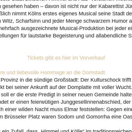
h gesehen haben – davon ist nicht nur der Kabarettist J
ßlich nimmt Kölns erstes eigenes Musical seine Stadt d
m Witz, Scharfsinn und jeder Menge schwarzem Humor au
mehrfach ausgezeichnete Musical-Produktion bei jeder e
ellungen für lautstarke Begeisterung und allabendliche 
Tickets gibt es hier im Vorverkauf
here und liebevolle Hommage an die Domstadt
rovinz in die sündige Großstadt: Der Kulturschock triff
ekt bei seiner Ankunft auf der Domplatte mit voller Wucht
oll er die erste Predigt in seiner neuen Gemeinde halte
indet er einen feierwütigen Junggesellinnenabschied, der
ch einer wilden Nacht muss Elmar feststellen: Gegen ein
 Brüsseler Platz waren Sodom und Gomorrha eine Oas
 ein Zufall, dass „Himmel und Kölle“ im traditionsreiche