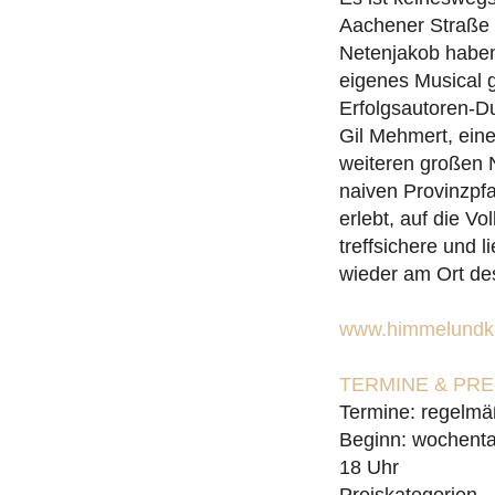
Aachener Straße 
Netenjakob haben 
eigenes Musical 
Erfolgsautoren-D
Gil Mehmert, ein
weiteren großen 
naiven Provinzpfa
erlebt, auf die V
treffsichere und
wieder am Ort de
www.himmelundko
TERMINE & PR
Termine: regelmä
Beginn: wochenta
18 Uhr