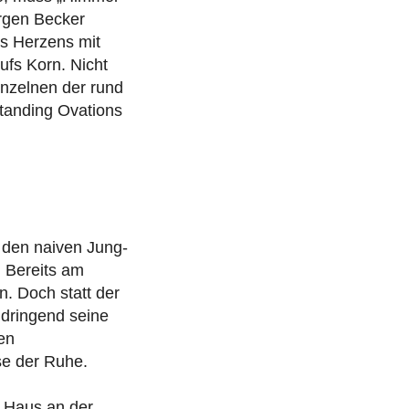
ürgen Becker
es Herzens mit
fs Korn. Nicht
inzelnen der rund
Standing Ovations
t den naiven Jung-
. Bereits am
n. Doch statt der
 dringend seine
en
e der Ruhe.
n Haus an der