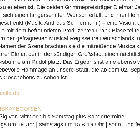
zu erleben ist. Die beiden Grimmepreisträger Dietmar J
sich einen langersehnten Wunsch erfüllt und ihrer Heima
geschenkt (Musik: Andreas Schnermann) – eine Vision, d
uo mit dem befreundeten Produzenten Frank Blase teilt
em der gefragtesten Musical-Regisseure Deutschlands, u
Namen der Szene brachten sie die mitreißende Musica
rrer Elmar, der in der sündigen Großstadt einen nächtlic
olksbühne am Rudolfplatz. Das Ergebnis ist eine ebenso w
 liebevolle Hommage an unsere Stadt, die ab dem 02. Se
s Geschehens zu sehen ist.
elle.de
EISKATEGORIEN
ßig von Mittwoch bis Samstag plus Sondertermine
gs um 19 Uhr | samstags um 15 & 19 Uhr | sonn- und fe