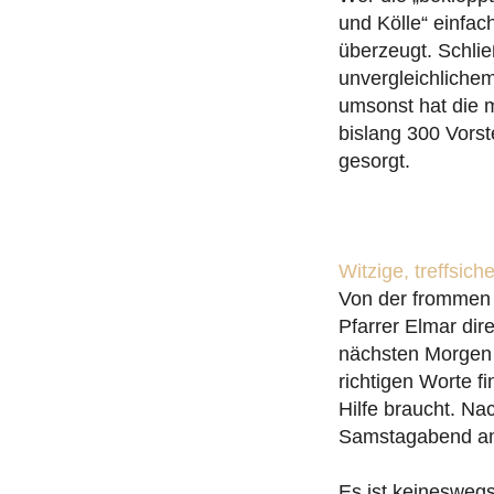
und Kölle“ einfac
überzeugt. Schlie
unvergleichliche
umsonst hat die 
bislang 300 Vorst
gesorgt.
Witzige, treffsic
Von der frommen P
Pfarrer Elmar dir
nächsten Morgen s
richtigen Worte f
Hilfe braucht. Na
Samstagabend am
Es ist keineswegs