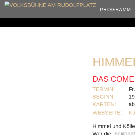
PROGRAMM
HIMME
DAS COME
TERMIN:
Fr
BEGINN:
19
KARTEN:
ab
WEBSEITE:
Kü
Himmel und Köll
Wer die „beklopp