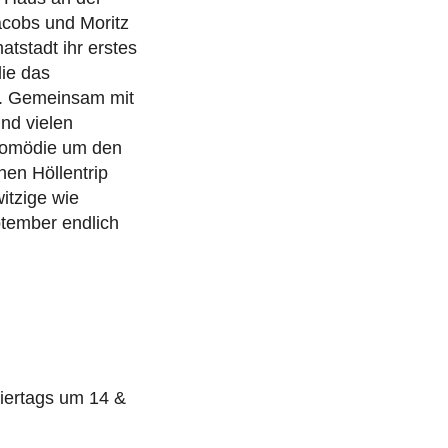
acobs und Moritz
tstadt ihr erstes
ie das
e. Gemeinsam mit
nd vielen
lkomödie um den
hen Höllentrip
itzige wie
ptember endlich
iertags um 14 &