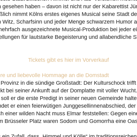
h gesehen haben – davon ist nicht nur der Kabarettist J
ßlich nimmt Kölns erstes eigenes Musical seine Stadt d
m Witz, Scharfsinn und jeder Menge schwarzem Humor au
mehrfach ausgezeichnete Musical-Produktion bei jeder e
ellungen für lautstarke Begeisterung und allabendliche 
Tickets gibt es hier im Vorverkauf
here und liebevolle Hommage an die Domstadt
rovinz in die sündige Großstadt: Der Kulturschock triff
ekt bei seiner Ankunft auf der Domplatte mit voller Wucht
oll er die erste Predigt in seiner neuen Gemeinde halte
indet er einen feierwütigen Junggesellinnenabschied, der
ch einer wilden Nacht muss Elmar feststellen: Gegen ein
 Brüsseler Platz waren Sodom und Gomorrha eine Oas
 ein Zufall, dass „Himmel und Kölle“ im traditionsreiche