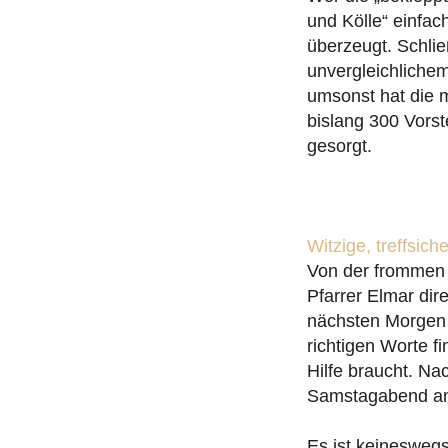
und Kölle“ einfac
überzeugt. Schlie
unvergleichliche
umsonst hat die 
bislang 300 Vorst
gesorgt.
Witzige, treffsic
Von der frommen P
Pfarrer Elmar dir
nächsten Morgen s
richtigen Worte f
Hilfe braucht. Na
Samstagabend am
Es ist keineswegs