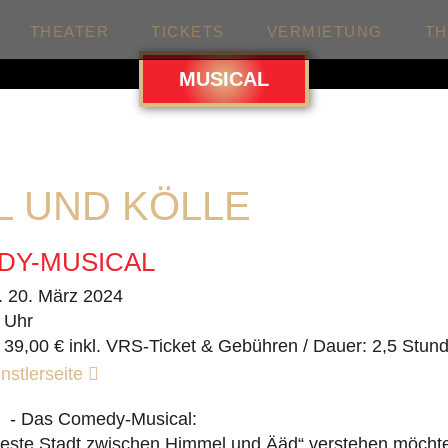
THEATER
TICKETS
VERMIETUNG
T
MUSICAL
L UND KÖLLE
DY-MUSICAL
. 20. März 2024
 Uhr
 39,00 € inkl. VRS-Ticket & Gebühren / Dauer: 2,5 Stun
nstlerseite
e - Das Comedy-Musical:
teste Stadt zwischen Himmel und Ääd“ verstehen möcht