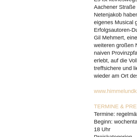
Aachener Straße 
Netenjakob haben 
eigenes Musical 
Erfolgsautoren-D
Gil Mehmert, ein
weiteren großen 
naiven Provinzpfa
erlebt, auf die V
treffsichere und
wieder am Ort de
www.himmelundko
TERMINE & PR
Termine: regelmä
Beginn: wochenta
18 Uhr