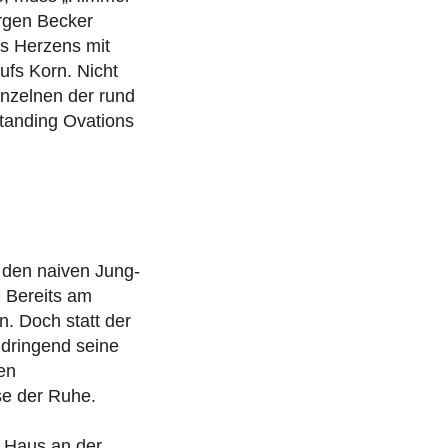
ürgen Becker
es Herzens mit
fs Korn. Nicht
inzelnen der rund
Standing Ovations
t den naiven Jung-
. Bereits am
n. Doch statt der
 dringend seine
en
e der Ruhe.
n Haus an der