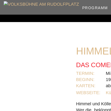
PROGRAMM
HIMME
DAS COME
TERMIN:
Mi
BEGINN:
19
KARTEN:
ab
WEBSEITE:
Kü
Himmel und Köll
Wer die „beklopp