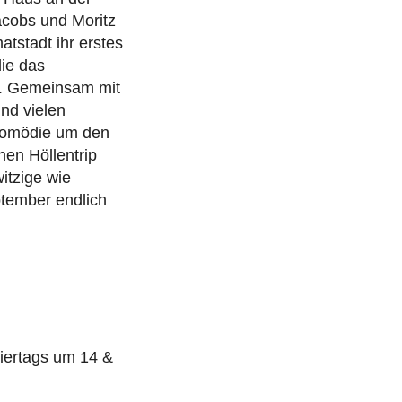
acobs und Moritz
tstadt ihr erstes
ie das
e. Gemeinsam mit
nd vielen
lkomödie um den
hen Höllentrip
itzige wie
ptember endlich
iertags um 14 &