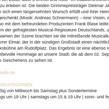
zu erleben ist. Die beiden Grimmepreisträger Dietmar J
sich einen langersehnten Wunsch erfüllt und ihrer Heima
geschenkt (Musik: Andreas Schnermann) – eine Vision, d
uo mit dem befreundeten Produzenten Frank Blase teilt
em der gefragtesten Musical-Regisseure Deutschlands, u
Namen der Szene brachten sie die mitreißende Musica
rrer Elmar, der in der sündigen Großstadt einen nächtlic
olksbühne am Rudolfplatz. Das Ergebnis ist eine ebenso w
 liebevolle Hommage an unsere Stadt, die ab dem 02. Se
s Geschehens zu sehen ist.
elle.de
EISKATEGORIEN
ßig von Mittwoch bis Samstag plus Sondertermine
gs um 19 Uhr | samstags um 15 & 19 Uhr | sonn- und fe