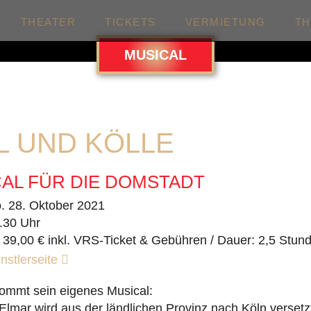
THEATER
TICKETS
VERMIETUNG
T
MUSICAL
L UND KÖLLE
AL FÜR DIE DOMSTADT
. 28. Oktober 2021
.30 Uhr
 39,00 € inkl. VRS-Ticket & Gebühren / Dauer: 2,5 Stun
nstlerseite
kommt sein eigenes Musical:
Elmar wird aus der ländlichen Provinz nach Köln versetzt