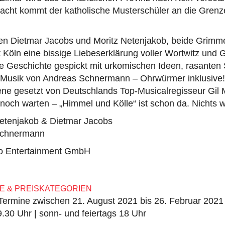
Nacht kommt der katholische Musterschüler an die Grenz
ren Dietmar Jacobs und Moritz Netenjakob, beide Grimme
Köln eine bissige Liebeserklärung voller Wortwitz und G
e Geschichte gespickt mit urkomischen Ideen, rasante
 Musik von Andreas Schnermann – Ohrwürmer inklusive! 
ene gesetzt von Deutschlands Top-Musicalregisseur Gil 
och warten – „Himmel und Kölle“ ist schon da. Nichts w
Netenjakob & Dietmar Jacobs
Schnermann
iro Entertainment GmbH
E & PREISKATEGORIEN
 Termine zwischen 21. August 2021 bis 26. Februar 2021
9.30 Uhr | sonn- und feiertags 18 Uhr