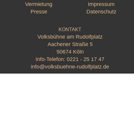
Vermietung
Impressum
Presse
Datenschutz
KONTAKT
Volksbühne am Rudolfplatz
Aachener Straße 5
50674 Köln
Info-Telefon:
0221 - 25 17 47
info@volksbuehne-rudolfplatz.de