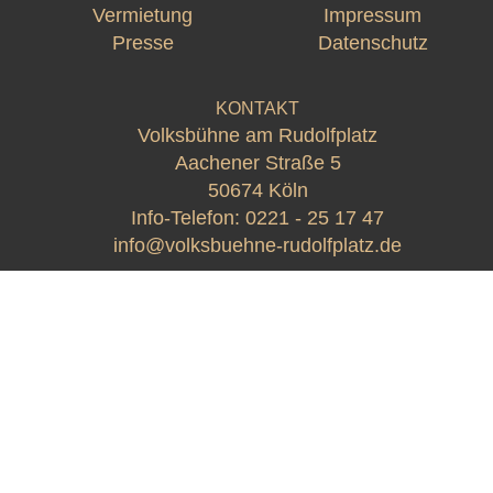
Vermietung
Impressum
Presse
Datenschutz
KONTAKT
Volksbühne am Rudolfplatz
Aachener Straße 5
50674 Köln
Info-Telefon:
0221 - 25 17 47
info@volksbuehne-rudolfplatz.de