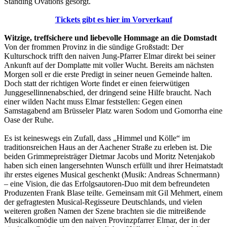
Standing Ovations gesorgt.
Tickets gibt es hier im Vorverkauf
Witzige, treffsichere und liebevolle Hommage an die Domstadt
Von der frommen Provinz in die sündige Großstadt: Der
Kulturschock trifft den naiven Jung-Pfarrer Elmar direkt bei seiner
Ankunft auf der Domplatte mit voller Wucht. Bereits am nächsten
Morgen soll er die erste Predigt in seiner neuen Gemeinde halten.
Doch statt der richtigen Worte findet er einen feierwütigen
Junggesellinnenabschied, der dringend seine Hilfe braucht. Nach
einer wilden Nacht muss Elmar feststellen: Gegen einen
Samstagabend am Brüsseler Platz waren Sodom und Gomorrha eine
Oase der Ruhe.
Es ist keineswegs ein Zufall, dass „Himmel und Kölle“ im
traditionsreichen Haus an der Aachener Straße zu erleben ist. Die
beiden Grimmepreisträger Dietmar Jacobs und Moritz Netenjakob
haben sich einen langersehnten Wunsch erfüllt und ihrer Heimatstadt
ihr erstes eigenes Musical geschenkt (Musik: Andreas Schnermann)
– eine Vision, die das Erfolgsautoren-Duo mit dem befreundeten
Produzenten Frank Blase teilte. Gemeinsam mit Gil Mehmert, einem
der gefragtesten Musical-Regisseure Deutschlands, und vielen
weiteren großen Namen der Szene brachten sie die mitreißende
Musicalkomödie um den naiven Provinzpfarrer Elmar, der in der