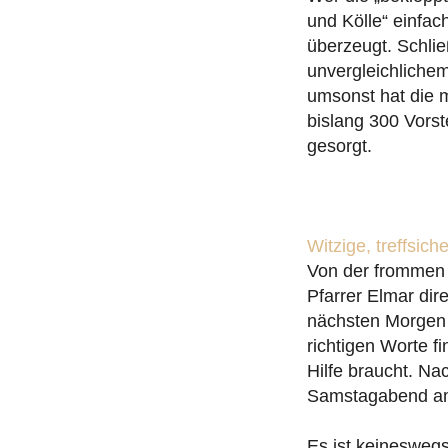
und Kölle“ einfac
überzeugt. Schlie
unvergleichliche
umsonst hat die 
bislang 300 Vorst
gesorgt.
Witzige, treffsic
Von der frommen P
Pfarrer Elmar dir
nächsten Morgen s
richtigen Worte f
Hilfe braucht. Na
Samstagabend am
Es ist keineswegs