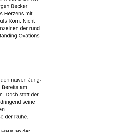
ürgen Becker
es Herzens mit
fs Korn. Nicht
inzelnen der rund
Standing Ovations
t den naiven Jung-
. Bereits am
n. Doch statt der
 dringend seine
en
e der Ruhe.
n Haus an der