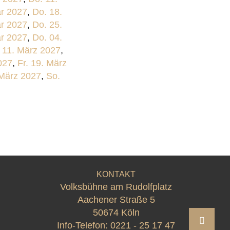
ar 2027
,
Do. 18.
ar 2027
,
Do. 25.
ar 2027
,
Do. 04.
 11. März 2027
,
027
,
Fr. 19. März
 März 2027
,
So.
KONTAKT
Volksbühne am Rudolfplatz
Aachener Straße 5
50674 Köln
Info-Telefon:
0221 - 25 17 47