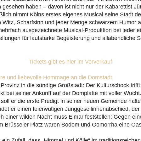
h gesehen haben – davon ist nicht nur der Kabarettist J
ßlich nimmt Kölns erstes eigenes Musical seine Stadt d
m Witz, Scharfsinn und jeder Menge schwarzem Humor au
mehrfach ausgezeichnete Musical-Produktion bei jeder e
ellungen für lautstarke Begeisterung und allabendliche 
Tickets gibt es hier im Vorverkauf
here und liebevolle Hommage an die Domstadt
rovinz in die sündige Großstadt: Der Kulturschock triff
ekt bei seiner Ankunft auf der Domplatte mit voller Wucht
oll er die erste Predigt in seiner neuen Gemeinde halte
indet er einen feierwütigen Junggesellinnenabschied, der
ch einer wilden Nacht muss Elmar feststellen: Gegen ein
 Brüsseler Platz waren Sodom und Gomorrha eine Oas
 ein Zufall, dass „Himmel und Kölle“ im traditionsreiche