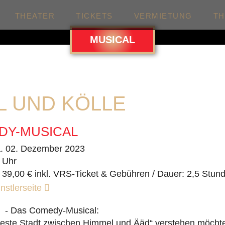
THEATER
TICKETS
VERMIETUNG
T
MUSICAL
L UND KÖLLE
DY-MUSICAL
. 02. Dezember 2023
 Uhr
 39,00 € inkl. VRS-Ticket & Gebühren / Dauer: 2,5 Stun
nstlerseite
e - Das Comedy-Musical:
teste Stadt zwischen Himmel und Ääd“ verstehen möcht