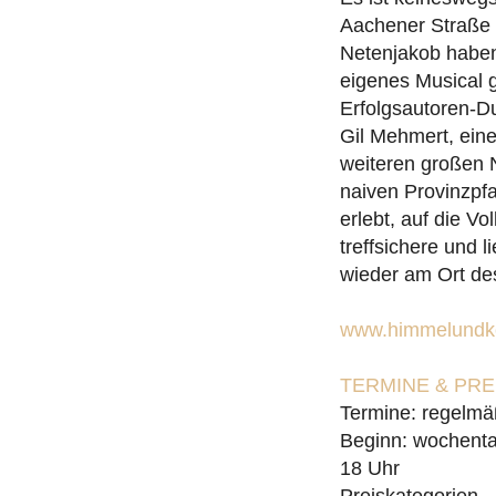
Aachener Straße 
Netenjakob haben 
eigenes Musical 
Erfolgsautoren-D
Gil Mehmert, ein
weiteren großen 
naiven Provinzpfa
erlebt, auf die V
treffsichere und
wieder am Ort de
www.himmelundko
TERMINE & PR
Termine: regelmä
Beginn: wochenta
18 Uhr