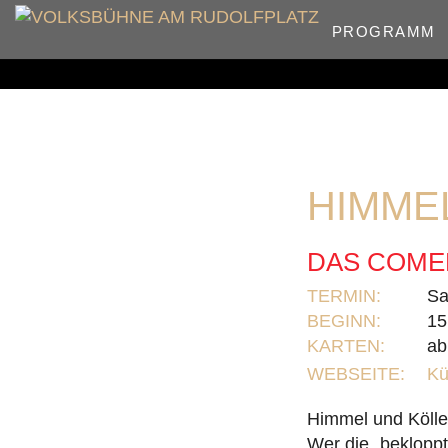
PROGRAMM
HIMME
DAS COME
TERMIN:
Sa
BEGINN:
15
KARTEN:
ab
WEBSEITE:
Kü
Himmel und Köll
Wer die „beklopp