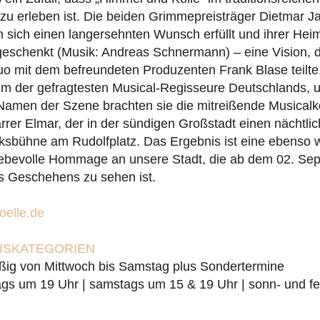
zu erleben ist. Die beiden Grimmepreisträger Dietmar J
sich einen langersehnten Wunsch erfüllt und ihrer Heima
geschenkt (Musik: Andreas Schnermann) – eine Vision, d
uo mit dem befreundeten Produzenten Frank Blase teilt
em der gefragtesten Musical-Regisseure Deutschlands, u
Namen der Szene brachten sie die mitreißende Musica
rrer Elmar, der in der sündigen Großstadt einen nächtlic
olksbühne am Rudolfplatz. Das Ergebnis ist eine ebenso w
 liebevolle Hommage an unsere Stadt, die ab dem 02. Se
s Geschehens zu sehen ist.
elle.de
EISKATEGORIEN
ßig von Mittwoch bis Samstag plus Sondertermine
gs um 19 Uhr | samstags um 15 & 19 Uhr | sonn- und fe