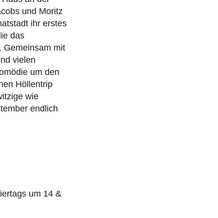
acobs und Moritz
tstadt ihr erstes
ie das
e. Gemeinsam mit
nd vielen
lkomödie um den
hen Höllentrip
itzige wie
ptember endlich
iertags um 14 &