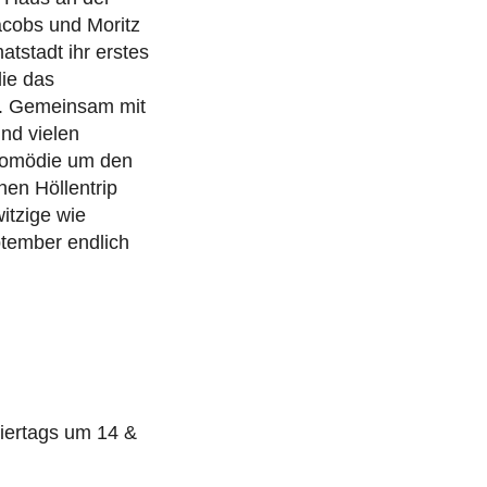
acobs und Moritz
tstadt ihr erstes
ie das
e. Gemeinsam mit
nd vielen
lkomödie um den
hen Höllentrip
itzige wie
ptember endlich
iertags um 14 &