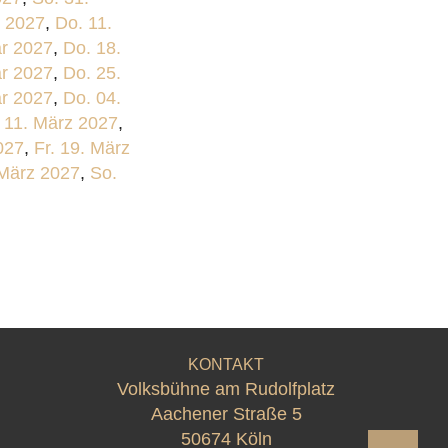
r 2027
,
Do. 11.
ar 2027
,
Do. 18.
ar 2027
,
Do. 25.
ar 2027
,
Do. 04.
 11. März 2027
,
027
,
Fr. 19. März
 März 2027
,
So.
KONTAKT
Volksbühne am Rudolfplatz
Aachener Straße 5
50674 Köln