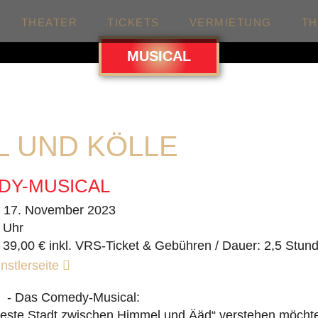
THEATER
TICKETS
VERMIETUNG
T
MUSICAL
L UND KÖLLE
DY-MUSICAL
. 17. November 2023
 Uhr
 39,00 € inkl. VRS-Ticket & Gebühren / Dauer: 2,5 Stun
nstlerseite
e - Das Comedy-Musical:
teste Stadt zwischen Himmel und Ääd“ verstehen möcht