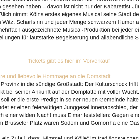
h gesehen haben – davon ist nicht nur der Kabarettist J
ßlich nimmt Kölns erstes eigenes Musical seine Stadt d
m Witz, Scharfsinn und jeder Menge schwarzem Humor au
mehrfach ausgezeichnete Musical-Produktion bei jeder e
ellungen für lautstarke Begeisterung und allabendliche 
Tickets gibt es hier im Vorverkauf
here und liebevolle Hommage an die Domstadt
rovinz in die sündige Großstadt: Der Kulturschock triff
ekt bei seiner Ankunft auf der Domplatte mit voller Wucht
oll er die erste Predigt in seiner neuen Gemeinde halte
indet er einen feierwütigen Junggesellinnenabschied, der
ch einer wilden Nacht muss Elmar feststellen: Gegen ein
 Brüsseler Platz waren Sodom und Gomorrha eine Oas
 ein Zufall, dass „Himmel und Kölle“ im traditionsreiche