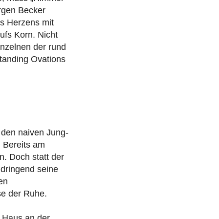
ürgen Becker
es Herzens mit
fs Korn. Nicht
inzelnen der rund
Standing Ovations
t den naiven Jung-
. Bereits am
n. Doch statt der
 dringend seine
en
e der Ruhe.
n Haus an der