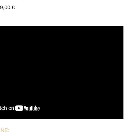
9,00 €
NE: