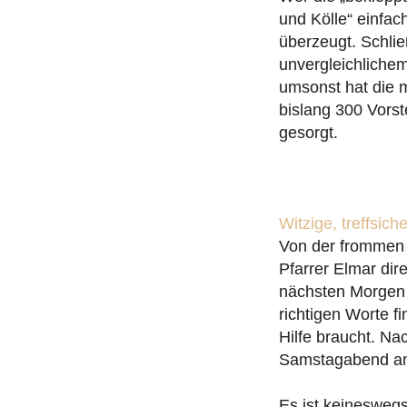
und Kölle“ einfac
überzeugt. Schlie
unvergleichliche
umsonst hat die 
bislang 300 Vorst
gesorgt.
Witzige, treffsic
Von der frommen P
Pfarrer Elmar dir
nächsten Morgen s
richtigen Worte f
Hilfe braucht. Na
Samstagabend am
Es ist keineswegs