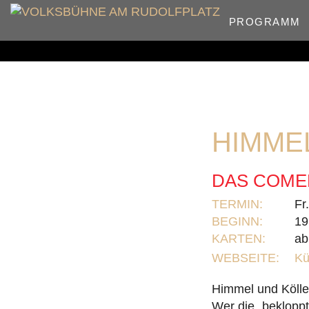
PROGRAMM
HIMME
DAS COME
TERMIN:
Fr
BEGINN:
19
KARTEN:
ab
WEBSEITE:
Kü
Himmel und Köll
Wer die „beklopp