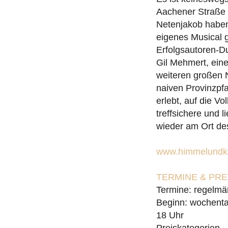
Aachener Straße 
Netenjakob haben 
eigenes Musical 
Erfolgsautoren-D
Gil Mehmert, ein
weiteren großen 
naiven Provinzpfa
erlebt, auf die V
treffsichere und
wieder am Ort de
www.himmelundko
TERMINE & PR
Termine: regelmä
Beginn: wochenta
18 Uhr