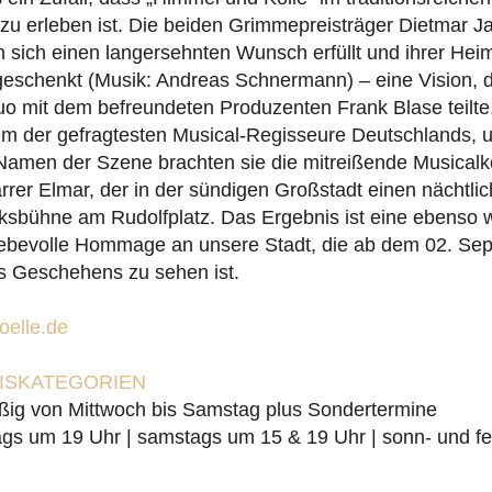
zu erleben ist. Die beiden Grimmepreisträger Dietmar J
sich einen langersehnten Wunsch erfüllt und ihrer Heima
geschenkt (Musik: Andreas Schnermann) – eine Vision, d
uo mit dem befreundeten Produzenten Frank Blase teilt
em der gefragtesten Musical-Regisseure Deutschlands, u
Namen der Szene brachten sie die mitreißende Musica
rrer Elmar, der in der sündigen Großstadt einen nächtlic
olksbühne am Rudolfplatz. Das Ergebnis ist eine ebenso w
 liebevolle Hommage an unsere Stadt, die ab dem 02. Se
s Geschehens zu sehen ist.
elle.de
EISKATEGORIEN
ßig von Mittwoch bis Samstag plus Sondertermine
gs um 19 Uhr | samstags um 15 & 19 Uhr | sonn- und fe