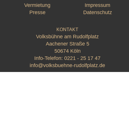
Vermietung
Impressum
Presse
Datenschutz
KONTAKT
Volksbühne am Rudolfplatz
Aachener Straße 5
50674 Köln
Info-Telefon:
0221 - 25 17 47
info@volksbuehne-rudolfplatz.de