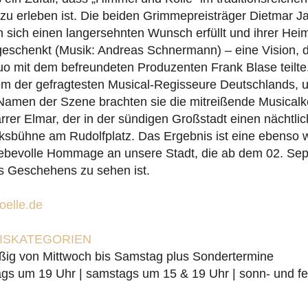
zu erleben ist. Die beiden Grimmepreisträger Dietmar J
sich einen langersehnten Wunsch erfüllt und ihrer Heima
geschenkt (Musik: Andreas Schnermann) – eine Vision, d
uo mit dem befreundeten Produzenten Frank Blase teilt
em der gefragtesten Musical-Regisseure Deutschlands, u
Namen der Szene brachten sie die mitreißende Musica
rrer Elmar, der in der sündigen Großstadt einen nächtlic
olksbühne am Rudolfplatz. Das Ergebnis ist eine ebenso w
 liebevolle Hommage an unsere Stadt, die ab dem 02. Se
s Geschehens zu sehen ist.
elle.de
EISKATEGORIEN
ßig von Mittwoch bis Samstag plus Sondertermine
gs um 19 Uhr | samstags um 15 & 19 Uhr | sonn- und fe