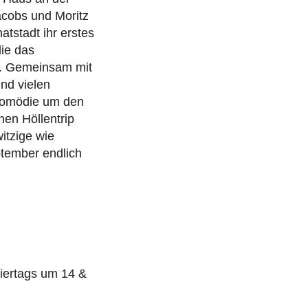
acobs und Moritz
tstadt ihr erstes
ie das
e. Gemeinsam mit
nd vielen
lkomödie um den
hen Höllentrip
itzige wie
ptember endlich
iertags um 14 &