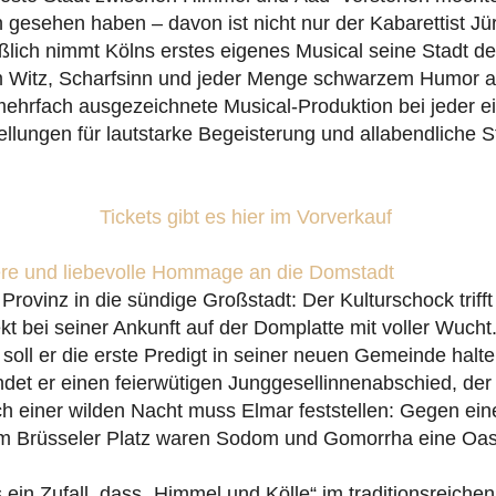
h gesehen haben – davon ist nicht nur der Kabarettist J
ßlich nimmt Kölns erstes eigenes Musical seine Stadt d
m Witz, Scharfsinn und jeder Menge schwarzem Humor au
mehrfach ausgezeichnete Musical-Produktion bei jeder e
ellungen für lautstarke Begeisterung und allabendliche 
Tickets gibt es hier im Vorverkauf
here und liebevolle Hommage an die Domstadt
rovinz in die sündige Großstadt: Der Kulturschock triff
ekt bei seiner Ankunft auf der Domplatte mit voller Wucht
oll er die erste Predigt in seiner neuen Gemeinde halte
indet er einen feierwütigen Junggesellinnenabschied, der
ch einer wilden Nacht muss Elmar feststellen: Gegen ein
 Brüsseler Platz waren Sodom und Gomorrha eine Oas
 ein Zufall, dass „Himmel und Kölle“ im traditionsreiche