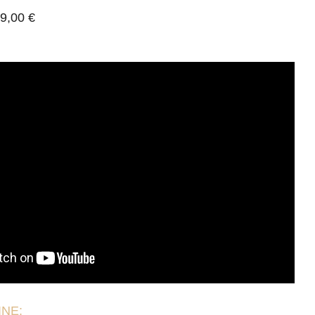
9,00 €
NE: