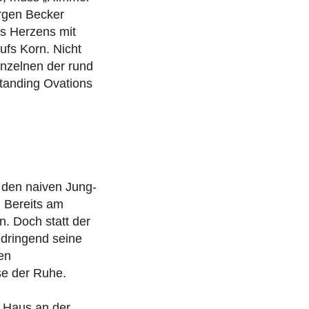
ürgen Becker
es Herzens mit
fs Korn. Nicht
inzelnen der rund
Standing Ovations
t den naiven Jung-
. Bereits am
n. Doch statt der
 dringend seine
en
e der Ruhe.
n Haus an der