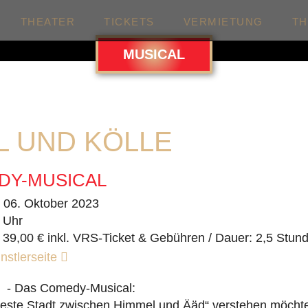
THEATER
TICKETS
VERMIETUNG
T
MUSICAL
L UND KÖLLE
DY-MUSICAL
. 06. Oktober 2023
 Uhr
 39,00 € inkl. VRS-Ticket & Gebühren / Dauer: 2,5 Stun
nstlerseite
e - Das Comedy-Musical:
teste Stadt zwischen Himmel und Ääd“ verstehen möcht