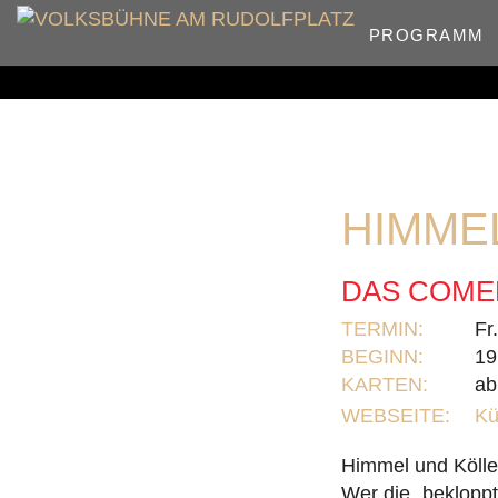
PROGRAMM
HIMME
DAS COME
TERMIN:
Fr
BEGINN:
19
KARTEN:
ab
WEBSEITE:
Kü
Himmel und Köll
Wer die „beklopp