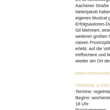
Aachener Straße 
Netenjakob haben 
eigenes Musical 
Erfolgsautoren-D
Gil Mehmert, ein
weiteren großen 
naiven Provinzpfa
erlebt, auf die V
treffsichere und
wieder am Ort de
www.himmelundko
TERMINE & PR
Termine: regelmä
Beginn: wochenta
18 Uhr