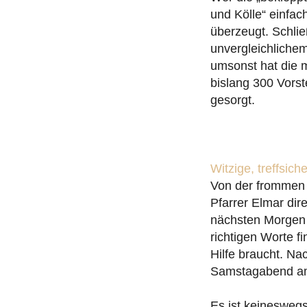
und Kölle“ einfac
überzeugt. Schlie
unvergleichliche
umsonst hat die 
bislang 300 Vorst
gesorgt.
Witzige, treffsic
Von der frommen P
Pfarrer Elmar dir
nächsten Morgen s
richtigen Worte f
Hilfe braucht. Na
Samstagabend am
Es ist keineswegs