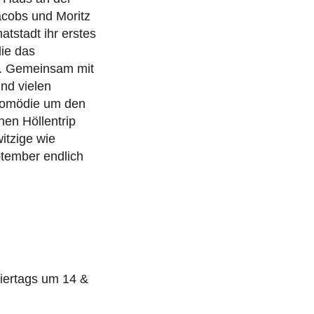
acobs und Moritz
tstadt ihr erstes
ie das
e. Gemeinsam mit
nd vielen
lkomödie um den
hen Höllentrip
itzige wie
ptember endlich
iertags um 14 &