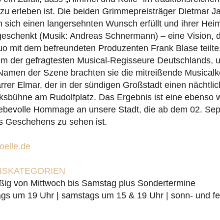
zu erleben ist. Die beiden Grimmepreisträger Dietmar J
sich einen langersehnten Wunsch erfüllt und ihrer Heima
geschenkt (Musik: Andreas Schnermann) – eine Vision, d
uo mit dem befreundeten Produzenten Frank Blase teilt
em der gefragtesten Musical-Regisseure Deutschlands, u
Namen der Szene brachten sie die mitreißende Musica
rrer Elmar, der in der sündigen Großstadt einen nächtlic
olksbühne am Rudolfplatz. Das Ergebnis ist eine ebenso w
 liebevolle Hommage an unsere Stadt, die ab dem 02. Se
s Geschehens zu sehen ist.
elle.de
EISKATEGORIEN
ßig von Mittwoch bis Samstag plus Sondertermine
gs um 19 Uhr | samstags um 15 & 19 Uhr | sonn- und fe