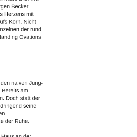
ürgen Becker
es Herzens mit
fs Korn. Nicht
inzelnen der rund
Standing Ovations
t den naiven Jung-
. Bereits am
n. Doch statt der
 dringend seine
en
e der Ruhe.
n Haus an der