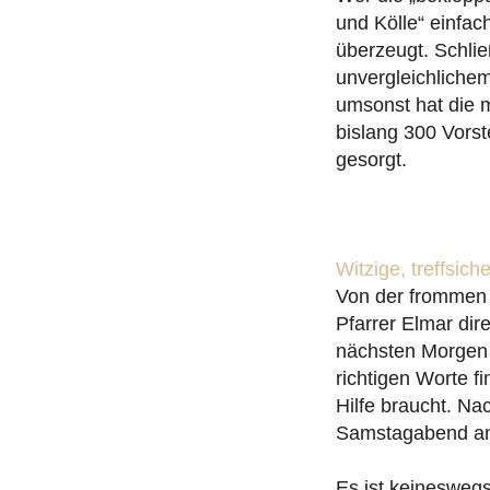
und Kölle“ einfac
überzeugt. Schlie
unvergleichliche
umsonst hat die 
bislang 300 Vorst
gesorgt.
Witzige, treffsic
Von der frommen P
Pfarrer Elmar dir
nächsten Morgen s
richtigen Worte f
Hilfe braucht. Na
Samstagabend am
Es ist keineswegs