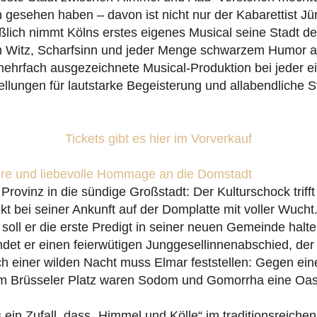
h gesehen haben – davon ist nicht nur der Kabarettist J
ßlich nimmt Kölns erstes eigenes Musical seine Stadt d
m Witz, Scharfsinn und jeder Menge schwarzem Humor au
mehrfach ausgezeichnete Musical-Produktion bei jeder e
ellungen für lautstarke Begeisterung und allabendliche 
Tickets gibt es hier im Vorverkauf
here und liebevolle Hommage an die Domstadt
rovinz in die sündige Großstadt: Der Kulturschock triff
ekt bei seiner Ankunft auf der Domplatte mit voller Wucht
oll er die erste Predigt in seiner neuen Gemeinde halte
indet er einen feierwütigen Junggesellinnenabschied, der
ch einer wilden Nacht muss Elmar feststellen: Gegen ein
 Brüsseler Platz waren Sodom und Gomorrha eine Oas
 ein Zufall, dass „Himmel und Kölle“ im traditionsreiche