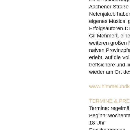
Aachener Straße 
Netenjakob haben 
eigenes Musical 
Erfolgsautoren-D
Gil Mehmert, ein
weiteren großen 
naiven Provinzpfa
erlebt, auf die V
treffsichere und
wieder am Ort de
www.himmelundko
TERMINE & PR
Termine: regelmä
Beginn: wochenta
18 Uhr