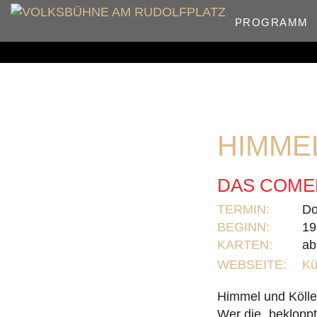
PROGRAMM
HIMME
DAS COME
TERMIN:
Do
BEGINN:
19
KARTEN:
ab
WEBSEITE:
Kü
Himmel und Köll
Wer die „beklopp