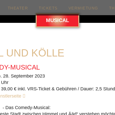
THEATER
TICKETS
VERMIETUNG
T
MUSICAL
L UND KÖLLE
DY-MUSICAL
. 28. September 2023
 Uhr
 39,00 € inkl. VRS-Ticket & Gebühren / Dauer: 2,5 Stun
nstlerseite
e - Das Comedy-Musical:
teste Stadt zwischen Himmel und Ääd“ verstehen möcht