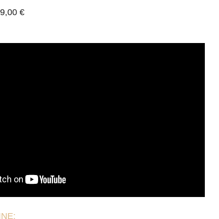
9,00 €
NE: